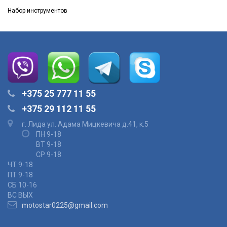
Набор инструментов
+375 25 777 11 55
+375 29 112 11 55
г. Лида ул. Адама Мицкевича д.41, к.5
ПН 9-18
ВТ 9-18
СР 9-18
ЧТ 9-18
ПТ 9-18
СБ 10-16
ВС ВЫХ
motostar0225@gmail.com