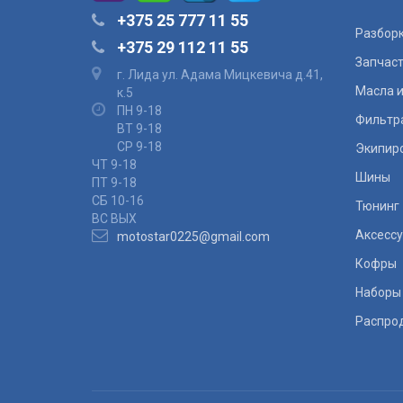
+375 25 777 11 55
Разбор
+375 29 112 11 55
Запчас
г. Лида ул. Адама Мицкевича д.41,
Масла и
к.5
ПН 9-18
Фильтр
ВТ 9-18
СР 9-18
Экипир
ЧТ 9-18
Шины
ПТ 9-18
СБ 10-16
Тюнинг
ВС ВЫХ
Аксесс
motostar0225@gmail.com
Кофры
Наборы
Распро