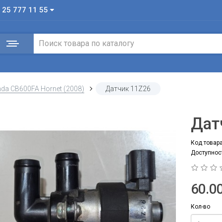
 25 777 11 55
da CB600FA Hornet (2008)
Датчик 11Z26
Дат
Код товара
Доступнос
60.00
Кол-во