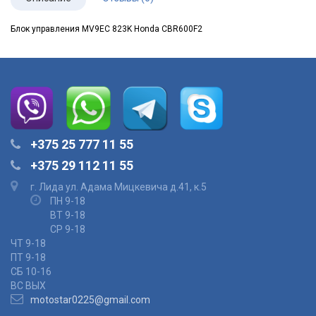
Блок управления MV9EC 823K Honda CBR600F2
+375 25 777 11 55
+375 29 112 11 55
г. Лида ул. Адама Мицкевича д.41, к.5
ПН 9-18
ВТ 9-18
СР 9-18
ЧТ 9-18
ПТ 9-18
СБ 10-16
ВС ВЫХ
motostar0225@gmail.com