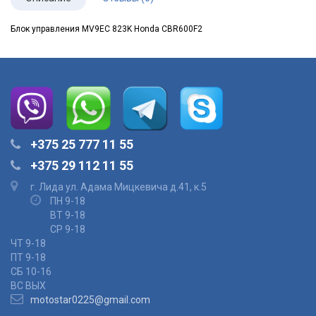
Блок управления MV9EC 823K Honda CBR600F2
+375 25 777 11 55
+375 29 112 11 55
г. Лида ул. Адама Мицкевича д.41, к.5
ПН 9-18
ВТ 9-18
СР 9-18
ЧТ 9-18
ПТ 9-18
СБ 10-16
ВС ВЫХ
motostar0225@gmail.com