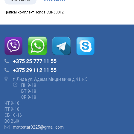
Грипсы комплект Honda CBR600F2
+375 25 777 11 55
+375 29 112 11 55
г. Лида ул. Адама Мицкевича д.41, к.5
ПН 9-18
ВТ 9-18
СР 9-18
ЧТ 9-18
ПТ 9-18
СБ 10-16
ВС ВЫХ
motostar0225@gmail.com