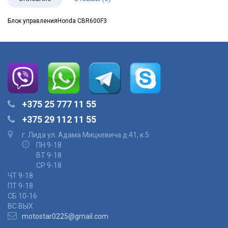
Блок управленияHonda CBR600F3
+375 25 777 11 55
+375 29 112 11 55
г. Лида ул. Адама Мицкевича д.41, к.5
ПН 9-18
ВТ 9-18
СР 9-18
ЧТ 9-18
ПТ 9-18
СБ 10-16
ВС ВЫХ
motostar0225@gmail.com