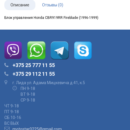
Описание
Отзывы (0)
Блок управления
Honda CBR919RR Fireblade (1996-1999)
+375 25 777 11 55
+375 29 112 11 55
г. Лида ул. Адама Мицкевича д.41, к.5
ПН 9-18
ВТ 9-18
СР 9-18
ЧТ 9-18
ПТ 9-18
СБ 10-16
ВС ВЫХ
motostar0225@gmail.com