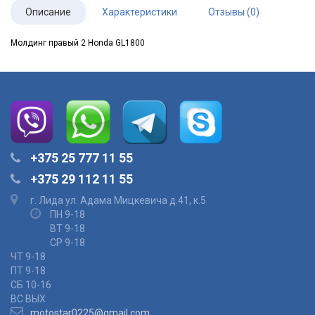
Описание
Характеристики
Отзывы (0)
Молдинг правый 2 Honda GL1800
+375 25 777 11 55
+375 29 112 11 55
г. Лида ул. Адама Мицкевича д.41, к.5
ПН 9-18
ВТ 9-18
СР 9-18
ЧТ 9-18
ПТ 9-18
СБ 10-16
ВС ВЫХ
motostar0225@gmail.com