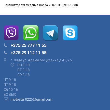
Вентилятор охлаждения Honda VFR750F (1990-1993)
+375 25 777 11 55
+375 29 112 11 55
г. Лида ул. Адама Мицкевича д.41, к.5
ПН 9-18
ВТ 9-18
СР 9-18
ЧТ 9-18
ПТ 9-18
СБ 10-16
ВС ВЫХ
motostar0225@gmail.com