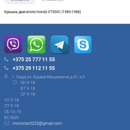
Крышка двигателя Honda VT500C (1983-1986)
+375 25 777 11 55
+375 29 112 11 55
г. Лида ул. Адама Мицкевича д.41, к.5
ПН 9-18
ВТ 9-18
СР 9-18
ЧТ 9-18
ПТ 9-18
СБ 10-16
ВС ВЫХ
motostar0225@gmail.com