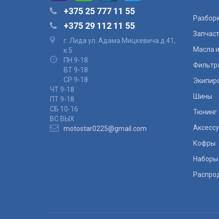
+375 25 777 11 55
Разбор
+375 29 112 11 55
Запчас
г. Лида ул. Адама Мицкевича д.41,
Масла и
к.5
ПН 9-18
Фильтр
ВТ 9-18
СР 9-18
Экипир
ЧТ 9-18
Шины
ПТ 9-18
СБ 10-16
Тюнинг
ВС ВЫХ
Аксесс
motostar0225@gmail.com
Кофры
Наборы
Распро