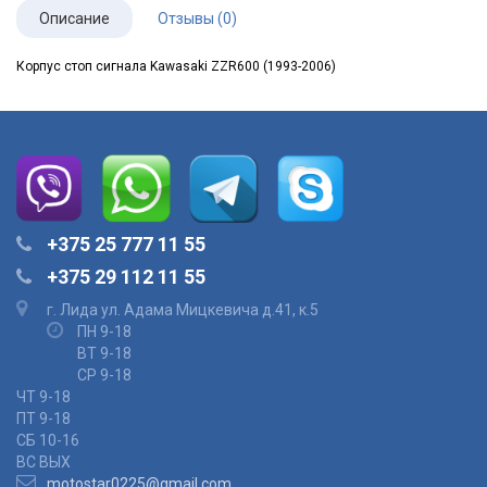
Описание
Отзывы (0)
Корпус стоп сигнала
Kawasaki ZZR600 (1993-2006)
+375 25 777 11 55
+375 29 112 11 55
г. Лида ул. Адама Мицкевича д.41, к.5
ПН 9-18
ВТ 9-18
СР 9-18
ЧТ 9-18
ПТ 9-18
СБ 10-16
ВС ВЫХ
motostar0225@gmail.com