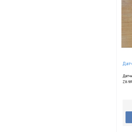
Датч
Датчи
ZX-9R