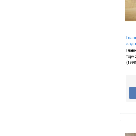
Глав
задн
Глав
тормо
(1998