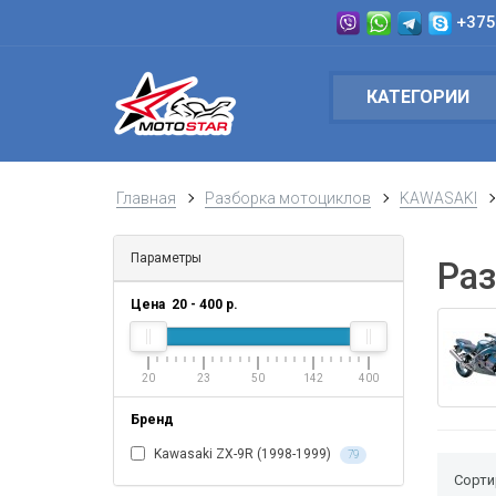
+375
КАТЕГОРИИ
Главная
Разборка мотоциклов
KAWASAKI
Параметры
Раз
Цена
20
-
400
р.
20
23
50
142
400
Бренд
Kawasaki ZX-9R (1998-1999)
79
Сорти