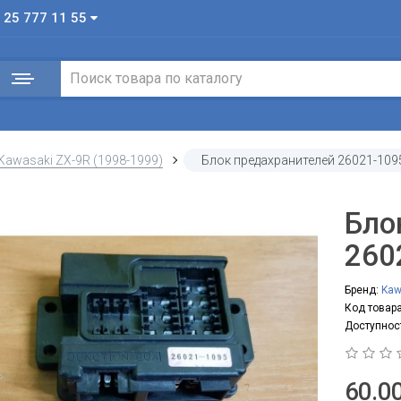
 25 777 11 55
Kawasaki ZX-9R (1998-1999)
Блок предахранителей 26021-109
Бло
260
Бренд:
Kaw
Код товара
Доступнос
60.00