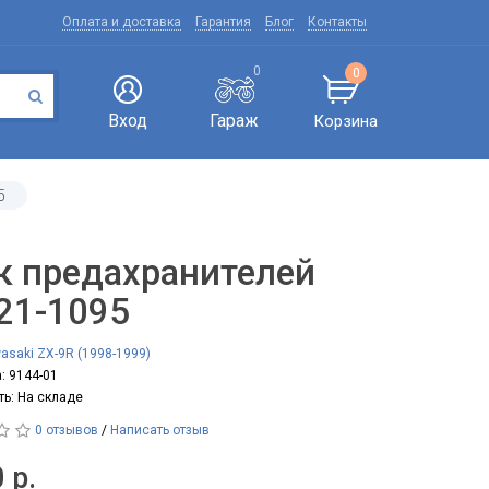
Оплата и доставка
Гарантия
Блог
Контакты
0
0
Вход
Гараж
Корзина
5
к предахранителей
21-1095
asaki ZX-9R (1998-1999)
: 9144-01
ть: На складе
0 отзывов
/
Написать отзыв
 р.