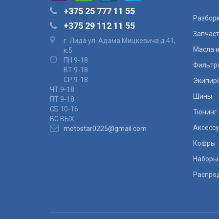
+375 25 777 11 55
Разбор
+375 29 112 11 55
Запчас
г. Лида ул. Адама Мицкевича д.41,
Масла и
к.5
ПН 9-18
Фильтр
ВТ 9-18
СР 9-18
Экипир
ЧТ 9-18
Шины
ПТ 9-18
СБ 10-16
Тюнинг
ВС ВЫХ
Аксесс
motostar0225@gmail.com
Кофры
Наборы
Распро